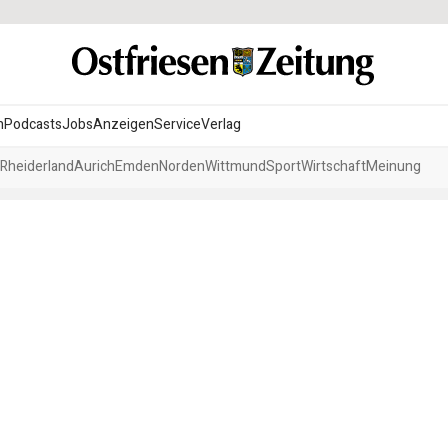
n
Podcasts
Jobs
Anzeigen
Service
Verlag
Rheiderland
Aurich
Emden
Norden
Wittmund
Sport
Wirtschaft
Meinung