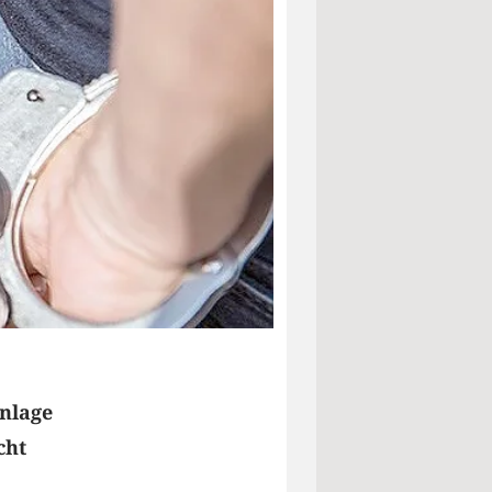
anlage
cht