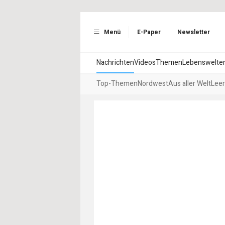
Menü
E-Paper
Newsletter
Nachrichten
Videos
Themen
Lebenswelte
Top-Themen
Nordwest
Aus aller Welt
Leer