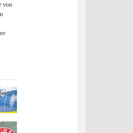
r von
en
der