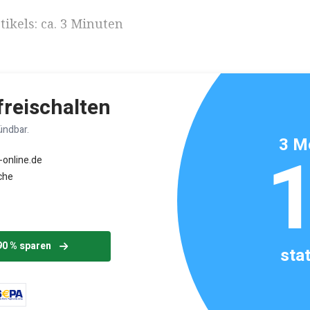
ikels: ca. 3 Minuten
 freischalten
ündbar.
3 M
-online.de
che
90 % sparen
sta