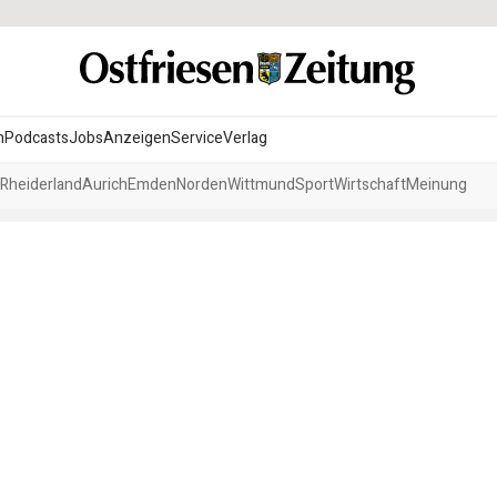
n
Podcasts
Jobs
Anzeigen
Service
Verlag
Rheiderland
Aurich
Emden
Norden
Wittmund
Sport
Wirtschaft
Meinung