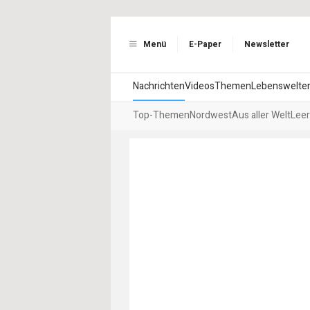
Menü
E-Paper
Newsletter
Nachrichten
Videos
Themen
Lebenswelte
Top-Themen
Nordwest
Aus aller Welt
Leer