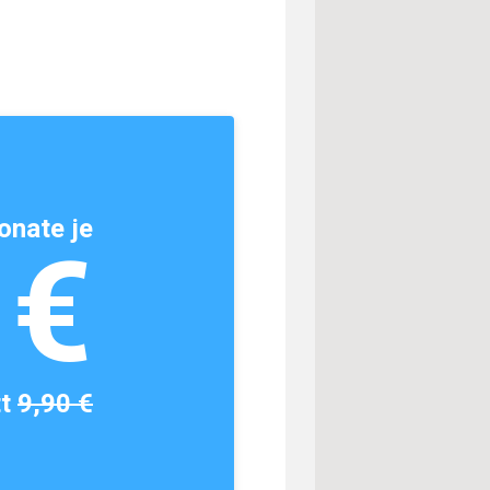
onate je
1€
tt
9,90 €