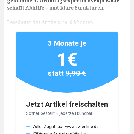
gekümmert. Ordnungsexpertin Svenja Kaste
schafft Abhilfe – und klare Strukturen.
Lesedauer des Artikels: ca. 6 Minuten
3 Monate je
1€
statt
9,90 €
Jetzt Artikel freischalten
Schnell bestellt – jederzeit kündbar.
Voller Zugriff auf www.oz-online.de
700+ neue Artikel pro Woche