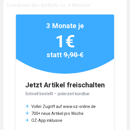
Lesedauer des Artikels: ca. 4 Minuten
3 Monate je
1€
statt
9,90 €
Jetzt Artikel freischalten
Schnell bestellt – jederzeit kündbar.
Voller Zugriff auf www.oz-online.de
700+ neue Artikel pro Woche
OZ-App inklusive