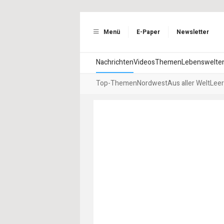
Menü
E-Paper
Newsletter
Nachrichten
Videos
Themen
Lebenswelte
Top-Themen
Nordwest
Aus aller Welt
Leer