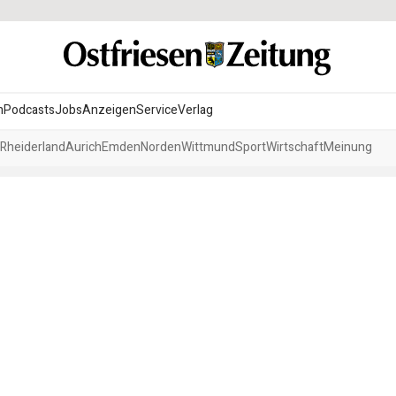
n
Podcasts
Jobs
Anzeigen
Service
Verlag
Rheiderland
Aurich
Emden
Norden
Wittmund
Sport
Wirtschaft
Meinung