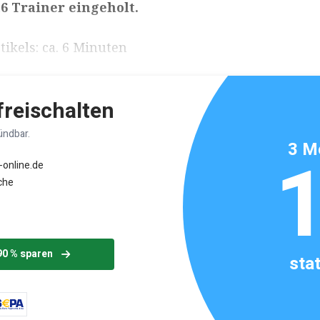
6 Trainer eingeholt.
ikels: ca. 6 Minuten
 freischalten
ündbar.
3 M
-online.de
che
90 % sparen
sta