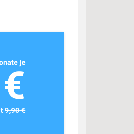
onate je
1€
tt
9,90 €