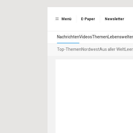
Menü
E-Paper
Newsletter
Nachrichten
Videos
Themen
Lebenswelte
Top-Themen
Nordwest
Aus aller Welt
Leer