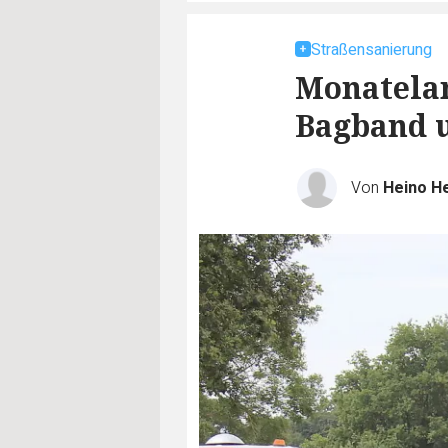
Straßensanierung
Monatelan
Bagband u
Von
Heino H