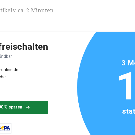
ikels: ca. 2 Minuten
 freischalten
ündbar.
3 M
-online.de
che
90 % sparen
sta