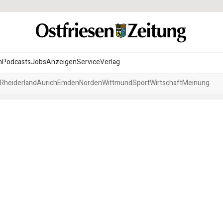
n
Podcasts
Jobs
Anzeigen
Service
Verlag
Rheiderland
Aurich
Emden
Norden
Wittmund
Sport
Wirtschaft
Meinung