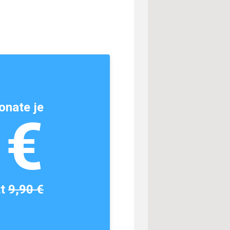
onate je
1€
tt
9,90 €