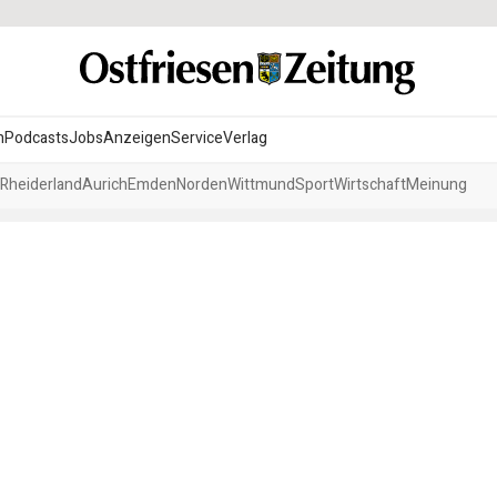
n
Podcasts
Jobs
Anzeigen
Service
Verlag
Rheiderland
Aurich
Emden
Norden
Wittmund
Sport
Wirtschaft
Meinung