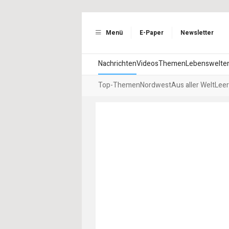
Menü
E-Paper
Newsletter
Nachrichten
Videos
Themen
Lebenswelte
Top-Themen
Nordwest
Aus aller Welt
Leer