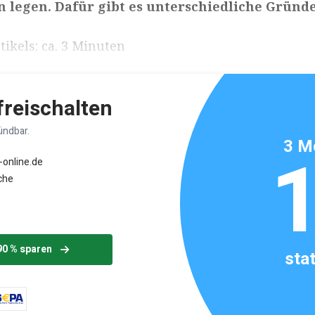
 legen. Dafür gibt es unterschiedliche Gründe
ikels: ca. 3 Minuten
 freischalten
ündbar.
3 M
-online.de
che
90 % sparen
sta