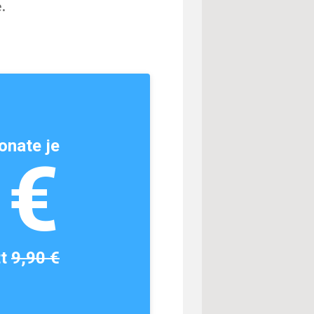
.
onate je
1€
tt
9,90 €