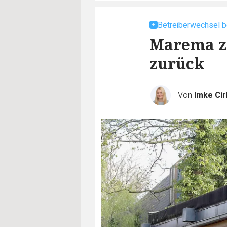
Betreiberwechsel b
Marema zi
zurück
Von
Imke Ci