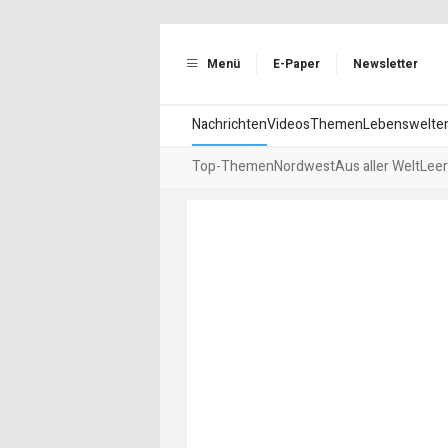
Menü
E-Paper
Newsletter
Nachrichten
Videos
Themen
Lebenswelte
Top-Themen
Nordwest
Aus aller Welt
Leer