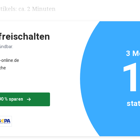
ikels: ca. 2 Minuten
 freischalten
ündbar.
3 M
-online.de
che
90 % sparen
sta