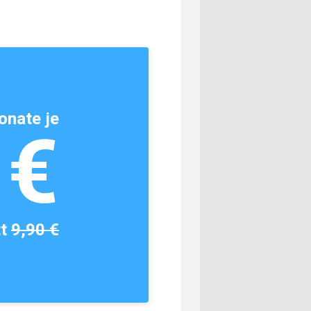
onate je
1€
tt
9,90 €