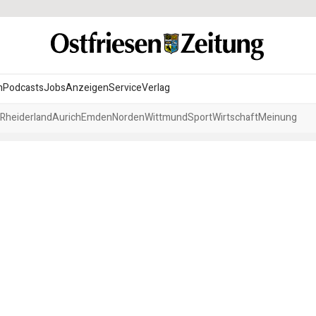
n
Podcasts
Jobs
Anzeigen
Service
Verlag
Rheiderland
Aurich
Emden
Norden
Wittmund
Sport
Wirtschaft
Meinung