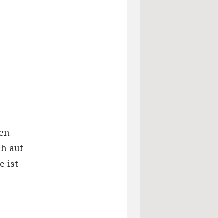
den
ch auf
 ist