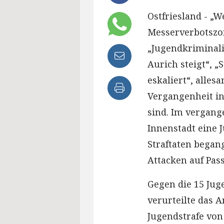
Ostfriesland - „W
Messerverbotszon
„Jugendkriminalit
Aurich steigt“, „
eskaliert“, alles
Vergangenheit in
sind. Im vergang
Innenstadt eine 
Straftaten began
Attacken auf Pas
Gegen die 15 Juge
verurteilte das 
Jugendstrafe von