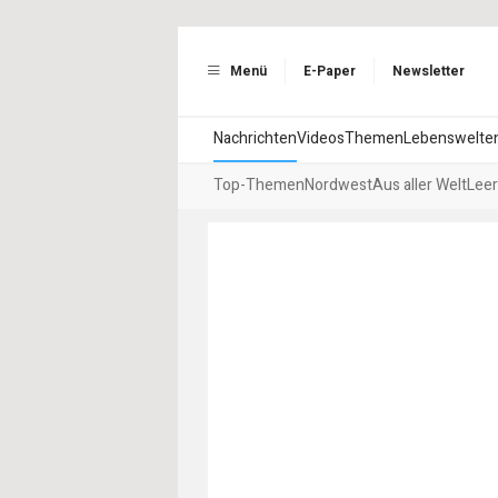
Menü
E-Paper
Newsletter
Nachrichten
Videos
Themen
Lebenswelte
Top-Themen
Nordwest
Aus aller Welt
Leer