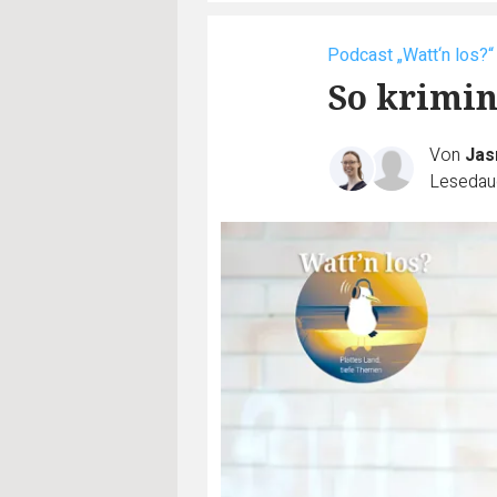
Podcast „Watt‘n los?“
So krimine
Von
Jas
Lesedaue