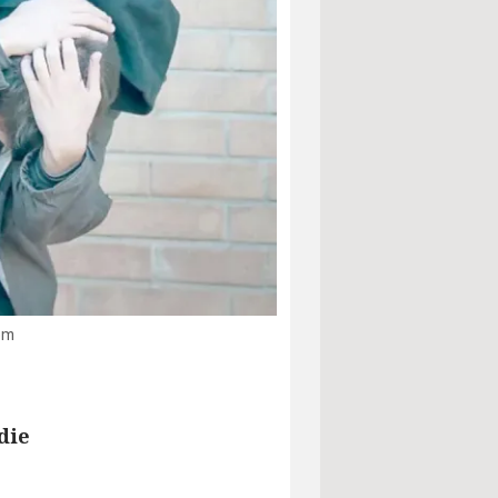
om
die