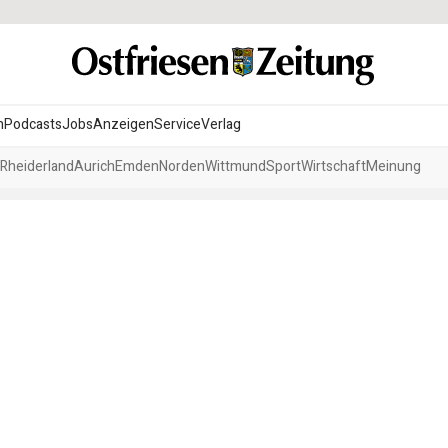
n
Podcasts
Jobs
Anzeigen
Service
Verlag
Rheiderland
Aurich
Emden
Norden
Wittmund
Sport
Wirtschaft
Meinung