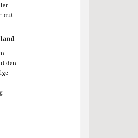
ler
“ mit
sland
um
it den
olge
g