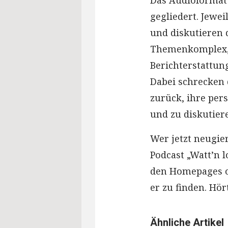
Das Audioformat 
gegliedert. Jewei
und diskutieren 
Themenkomplex, 
Berichterstattun
Dabei schrecken 
zurück, ihre per
und zu diskutier
Wer jetzt neugie
Podcast „Watt’n l
den Homepages oz
er zu finden. Hör
Ähnliche Artikel