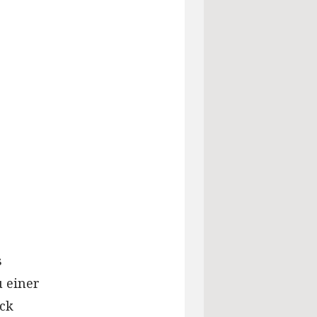
s
u einer
ick