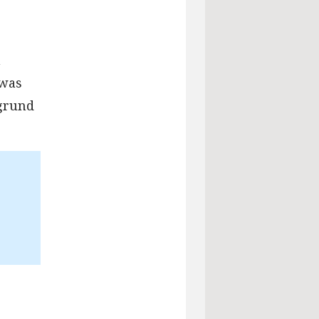
n
 was
rgrund