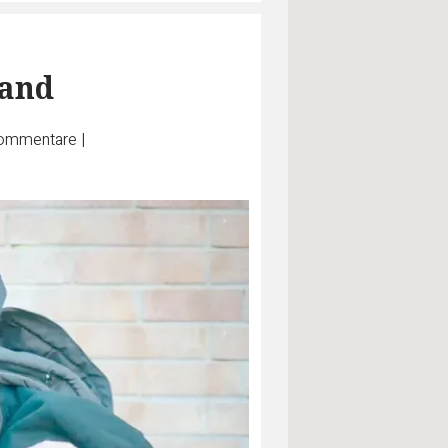
land
ommentare
|