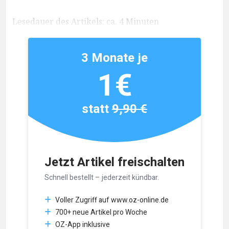
Lesedauer des Artikels: ca. 4 Minuten
3 Monate je
1€
statt
9,90 €
Jetzt Artikel freischalten
Schnell bestellt – jederzeit kündbar.
Voller Zugriff auf www.oz-online.de
700+ neue Artikel pro Woche
OZ-App inklusive