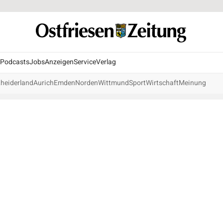
Podcasts
Jobs
Anzeigen
Service
Verlag
heiderland
Aurich
Emden
Norden
Wittmund
Sport
Wirtschaft
Meinung