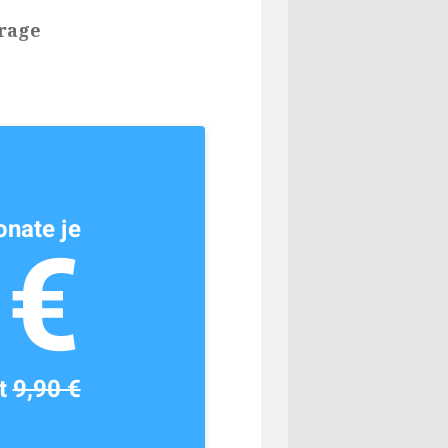
frage
nate je
1€
tt
9,90 €