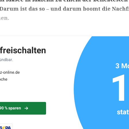
 Darum ist das so – und darum boomt die Nach
en.
ikels: ca. 4 Minuten
 freischalten
kündbar.
3 Mo
z-online.de
oche
 90 % sparen
sta