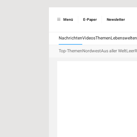
Menü
E-Paper
Newsletter
Nachrichten
Videos
Themen
Lebenswelten
Top-Themen
Nordwest
Aus aller Welt
Leer
R