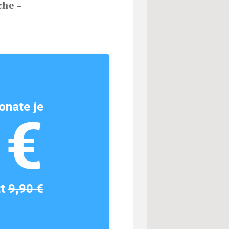
che –
onate je
1€
tt
9,90 €