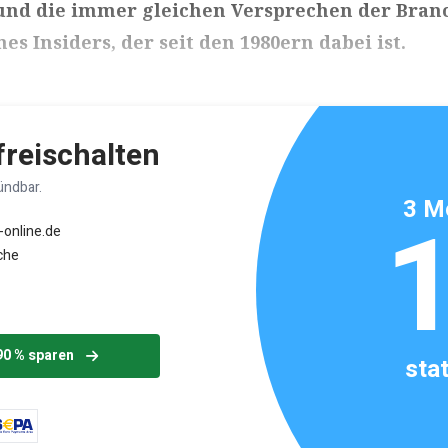
und die immer gleichen Versprechen der Bran
nes Insiders, der seit den 1980ern dabei ist.
ikels: ca. 2 Minuten
 freischalten
ündbar.
3 M
-online.de
che
90 % sparen
sta