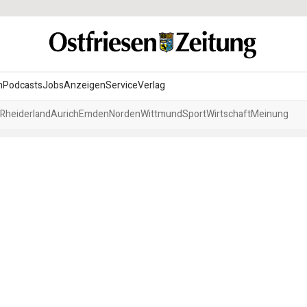
n
Podcasts
Jobs
Anzeigen
Service
Verlag
Rheiderland
Aurich
Emden
Norden
Wittmund
Sport
Wirtschaft
Meinung