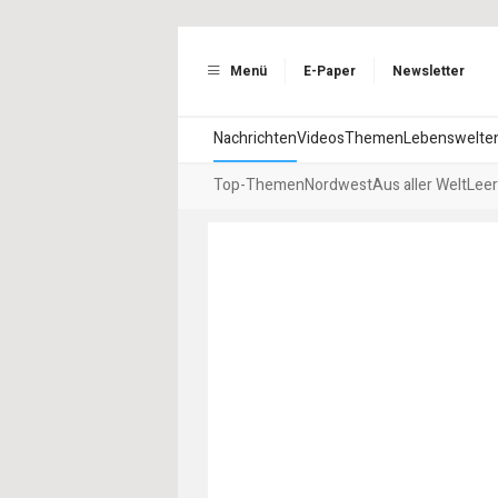
Menü
E-Paper
Newsletter
Nachrichten
Videos
Themen
Lebenswelte
Top-Themen
Nordwest
Aus aller Welt
Leer