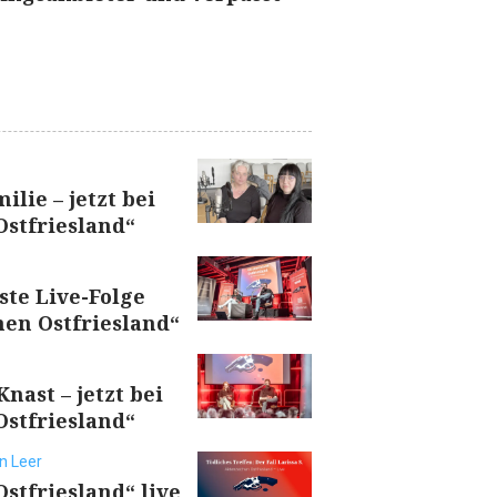
ilie – jetzt bei
stfriesland“
rste Live-Folge
en Ostfriesland“
nast – jetzt bei
stfriesland“
n Leer
stfriesland“ live