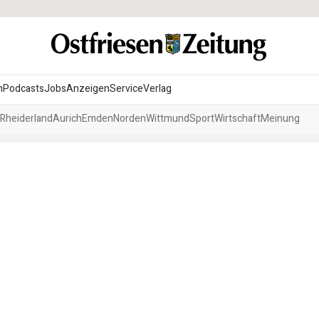
n
Podcasts
Jobs
Anzeigen
Service
Verlag
Rheiderland
Aurich
Emden
Norden
Wittmund
Sport
Wirtschaft
Meinung