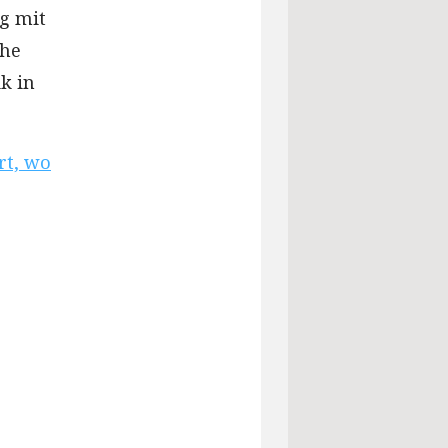
ig mit
che
k in
rt, wo