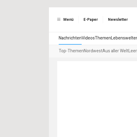
Menü
E-Paper
Newsletter
Nachrichten
Videos
Themen
Lebenswelte
Top-Themen
Nordwest
Aus aller Welt
Leer