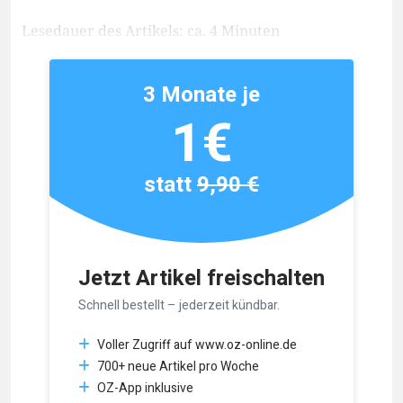
Lesedauer des Artikels: ca. 4 Minuten
3 Monate je
1€
statt
9,90 €
Jetzt Artikel freischalten
Schnell bestellt – jederzeit kündbar.
Voller Zugriff auf www.oz-online.de
700+ neue Artikel pro Woche
OZ-App inklusive