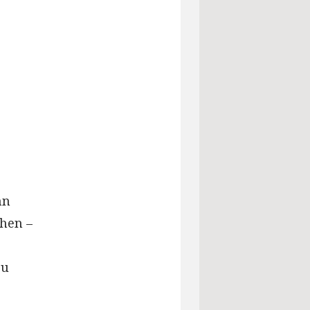
r
nn
hen –
zu