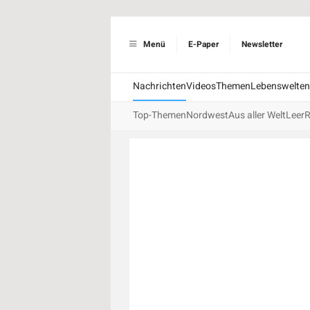
Menü
E-Paper
Newsletter
Nachrichten
Videos
Themen
Lebenswelten
Top-Themen
Nordwest
Aus aller Welt
Leer
R