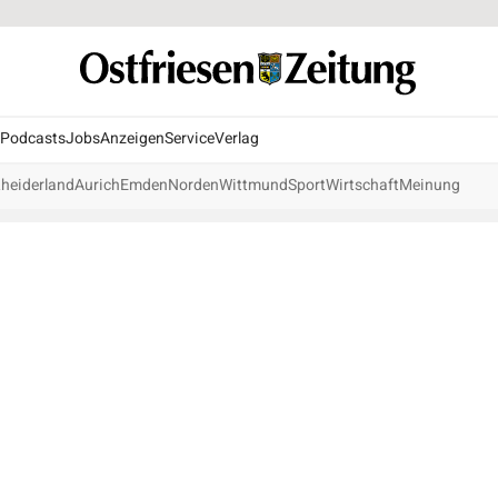
Podcasts
Jobs
Anzeigen
Service
Verlag
heiderland
Aurich
Emden
Norden
Wittmund
Sport
Wirtschaft
Meinung