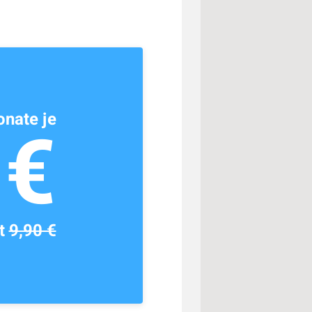
nate je
1€
tt
9,90 €