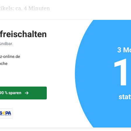
ikels: ca. 4 Minuten
 freischalten
kündbar.
3 Mo
z-online.de
oche
 90 % sparen
sta