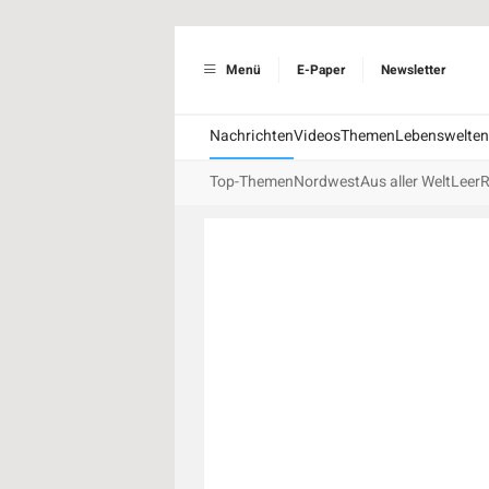
Menü
E-Paper
Newsletter
Nachrichten
Videos
Themen
Lebenswelten
Top-Themen
Nordwest
Aus aller Welt
Leer
R