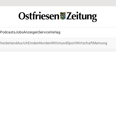
Podcasts
Jobs
Anzeigen
Service
Verlag
heiderland
Aurich
Emden
Norden
Wittmund
Sport
Wirtschaft
Meinung