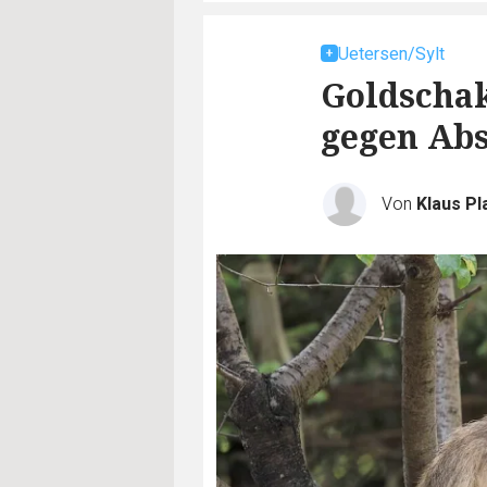
Uetersen/Sylt
Goldschak
gegen Abs
Von
Klaus Pl