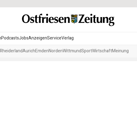
n
Podcasts
Jobs
Anzeigen
Service
Verlag
Rheiderland
Aurich
Emden
Norden
Wittmund
Sport
Wirtschaft
Meinung