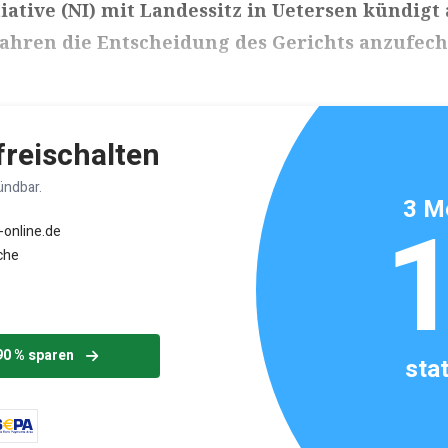
iative (NI) mit Landessitz in Uetersen kündigt 
ahren die Entscheidung des Gerichts anzufech
ikels: ca. 3 Minuten
 freischalten
ündbar.
3 M
-online.de
che
90 % sparen
sta