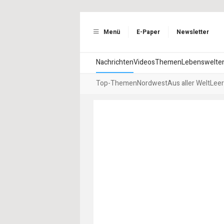
Menü
E-Paper
Newsletter
Nachrichten
Videos
Themen
Lebenswelte
Top-Themen
Nordwest
Aus aller Welt
Leer