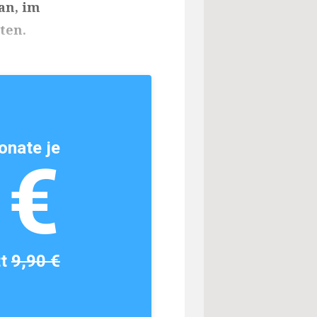
an, im
ten.
onate je
1€
tt
9,90 €