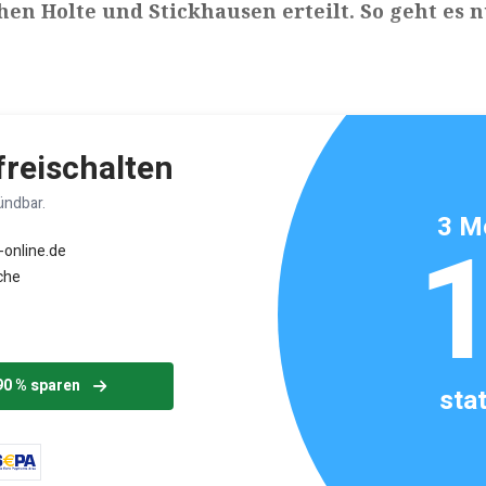
en Holte und Stickhausen erteilt. So geht es 
ikels: ca. 3 Minuten
 freischalten
ündbar.
3 M
-online.de
che
90 % sparen
sta