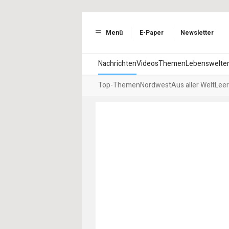
Menü
E-Paper
Newsletter
Nachrichten
Videos
Themen
Lebenswelte
Top-Themen
Nordwest
Aus aller Welt
Leer