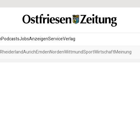
n
Podcasts
Jobs
Anzeigen
Service
Verlag
Rheiderland
Aurich
Emden
Norden
Wittmund
Sport
Wirtschaft
Meinung