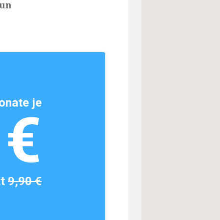
nun
onate je
1€
tt
9,90 €