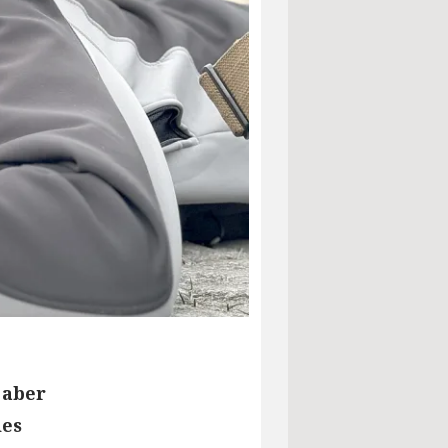
 aber
ies