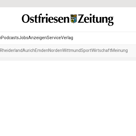
n
Podcasts
Jobs
Anzeigen
Service
Verlag
Rheiderland
Aurich
Emden
Norden
Wittmund
Sport
Wirtschaft
Meinung