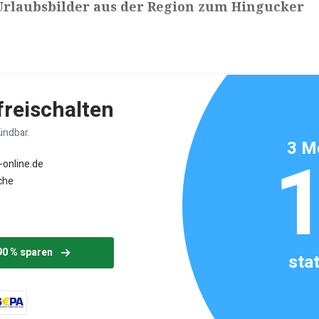
 Urlaubsbilder aus der Region zum Hingucker
ikels: ca. 6 Minuten
 freischalten
ündbar.
3 M
-online.de
che
90 % sparen
sta