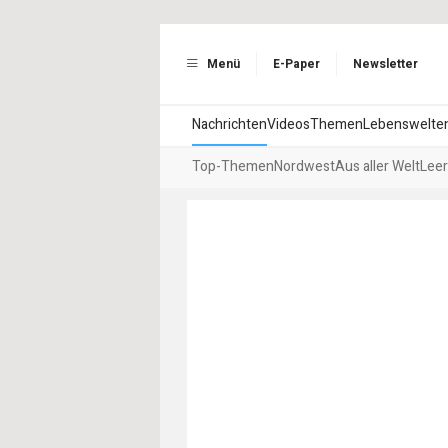
Menü
E-Paper
Newsletter
Nachrichten
Videos
Themen
Lebenswelte
Top-Themen
Nordwest
Aus aller Welt
Leer