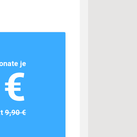
onate je
1€
tt
9,90 €