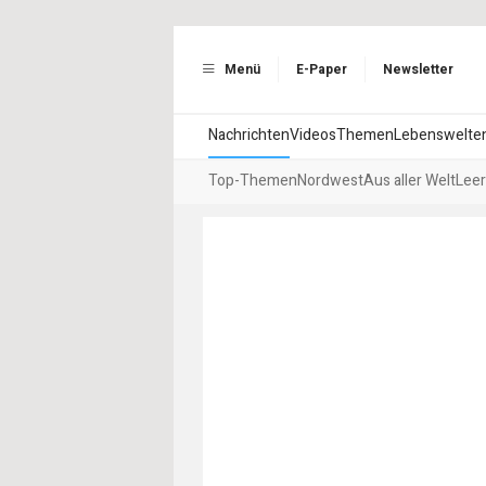
Menü
E-Paper
Newsletter
Nachrichten
Videos
Themen
Lebenswelte
Top-Themen
Nordwest
Aus aller Welt
Leer