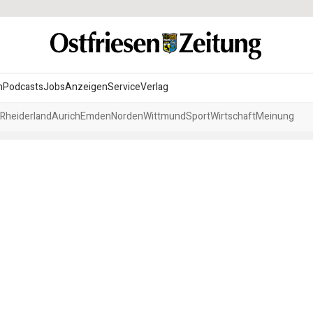
n
Podcasts
Jobs
Anzeigen
Service
Verlag
Rheiderland
Aurich
Emden
Norden
Wittmund
Sport
Wirtschaft
Meinung