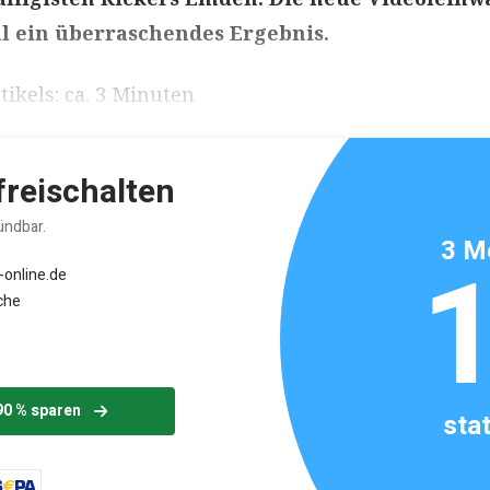
l ein überraschendes Ergebnis.
ikels: ca. 3 Minuten
 freischalten
ündbar.
3 M
-online.de
che
90 % sparen
sta