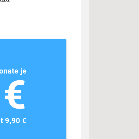
onate je
1€
tt
9,90 €