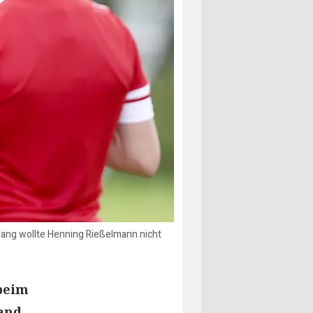
ugang wollte Henning Rießelmann nicht
 beim
wand