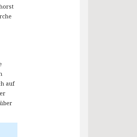
horst
rche
e
n
ch auf
er
rüber