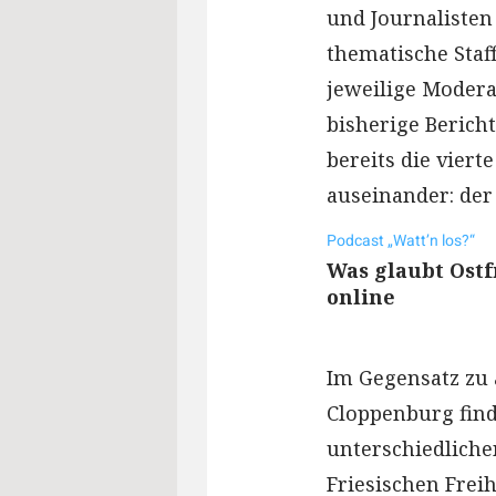
und Journalisten 
thematische Staff
jeweilige Moder
bisherige Berich
bereits die viert
auseinander: der
Podcast „Watt’n los?“
Was glaubt Ostf
online
Im Gegensatz zu
Cloppenburg find
unterschiedliche
Friesischen Frei