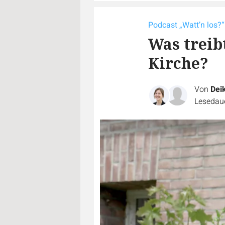
Podcast „Watt’n los?“
Was treib
Kirche?
Von
Dei
Lesedaue