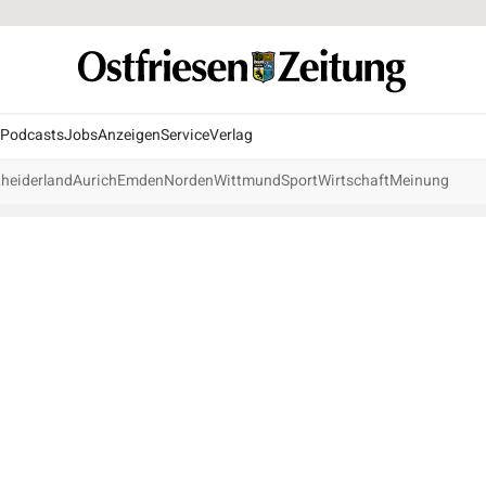
Podcasts
Jobs
Anzeigen
Service
Verlag
heiderland
Aurich
Emden
Norden
Wittmund
Sport
Wirtschaft
Meinung