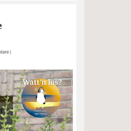
e
tare
|