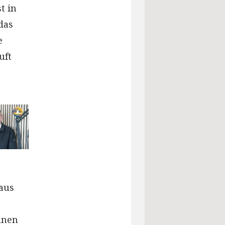
t in
das
e
uft
aus
nnen