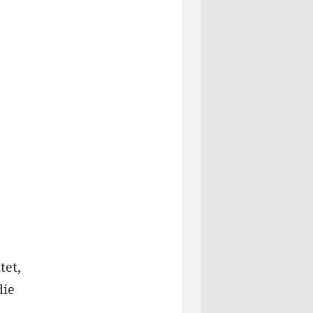
tet,
die