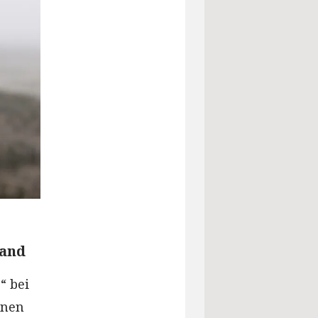
land
“ bei
nnen