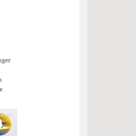
nger
h
e