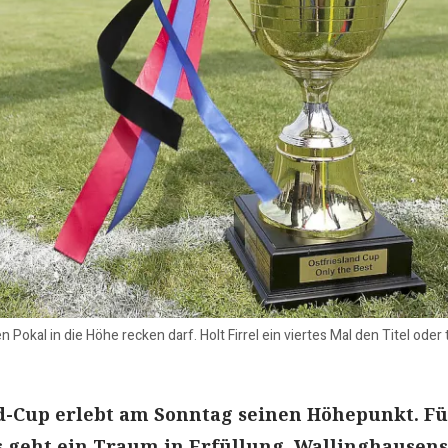
Pokal in die Höhe recken darf. Holt Firrel ein viertes Mal den Titel ode
d-Cup erlebt am Sonntag seinen Höhepunkt. Fü
s geht ein Traum in Erfüllung. Wallinghausens