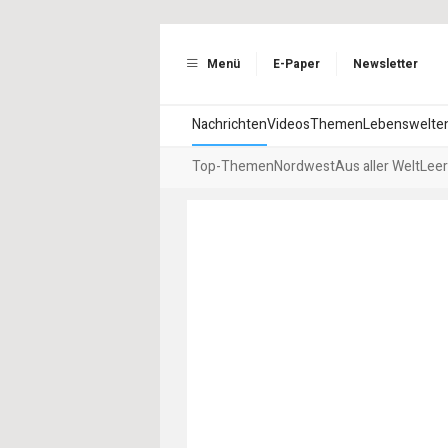
Menü
E-Paper
Newsletter
Nachrichten
Videos
Themen
Lebenswelte
Top-Themen
Nordwest
Aus aller Welt
Leer