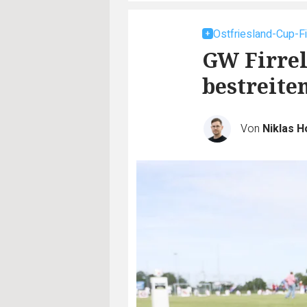
Ostfriesland-Cup-F
GW Firrel
bestreite
Von
Niklas 