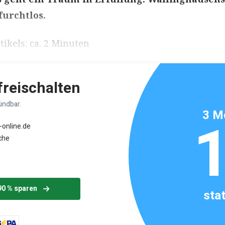
furchtlos.
ikels: ca. 2 Minuten
 freischalten
ündbar.
3 M
-online.de
che
90 % sparen
sta