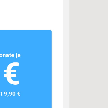
onate je
1€
tt
9,90 €