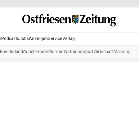
n
Podcasts
Jobs
Anzeigen
Service
Verlag
Rheiderland
Aurich
Emden
Norden
Wittmund
Sport
Wirtschaft
Meinung