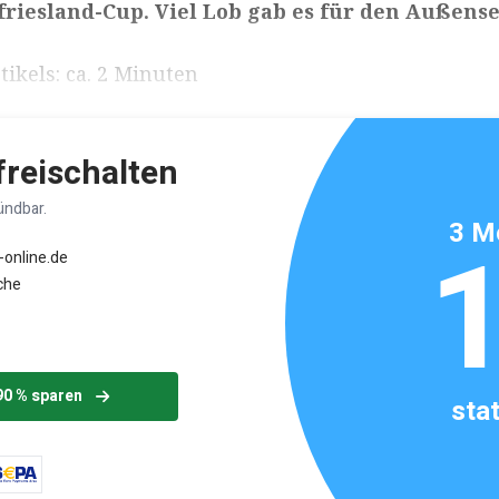
friesland-Cup. Viel Lob gab es für den Außense
ikels: ca. 2 Minuten
 freischalten
ündbar.
3 M
-online.de
che
90 % sparen
sta