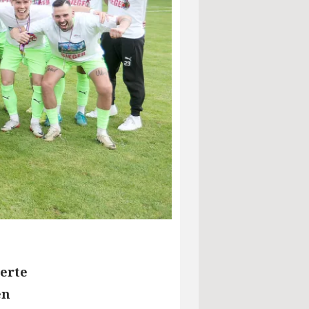
ierte
en