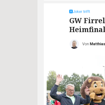
Joker trifft
GW Firrel
Heimfina
Von
Matthia