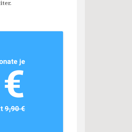
iter.
onate je
1€
tt
9,90 €