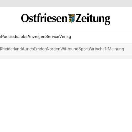
n
Podcasts
Jobs
Anzeigen
Service
Verlag
Rheiderland
Aurich
Emden
Norden
Wittmund
Sport
Wirtschaft
Meinung