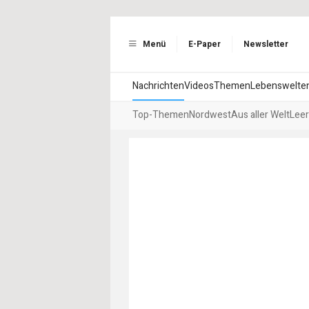
Menü
E-Paper
Newsletter
Nachrichten
Videos
Themen
Lebenswelte
Top-Themen
Nordwest
Aus aller Welt
Leer