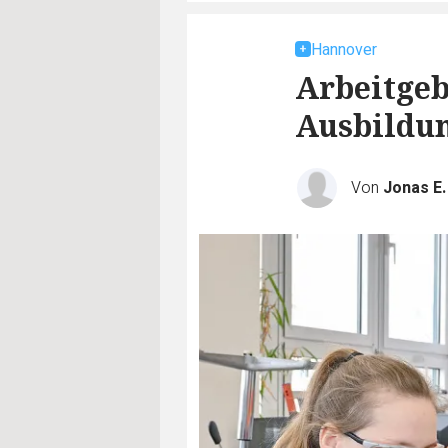
Hannover
Arbeitgeb
Ausbildun
Von
Jonas E.