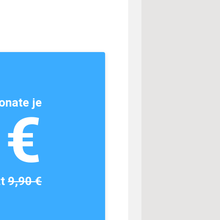
onate je
1€
tt
9,90 €