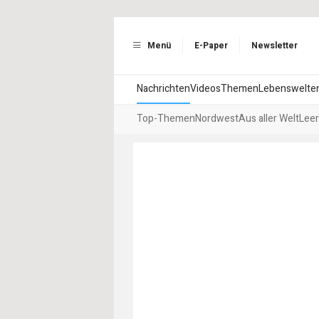
Menü
E-Paper
Newsletter
Nachrichten
Videos
Themen
Lebenswelte
Top-Themen
Nordwest
Aus aller Welt
Leer