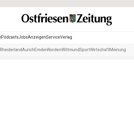
n
Podcasts
Jobs
Anzeigen
Service
Verlag
Rheiderland
Aurich
Emden
Norden
Wittmund
Sport
Wirtschaft
Meinung