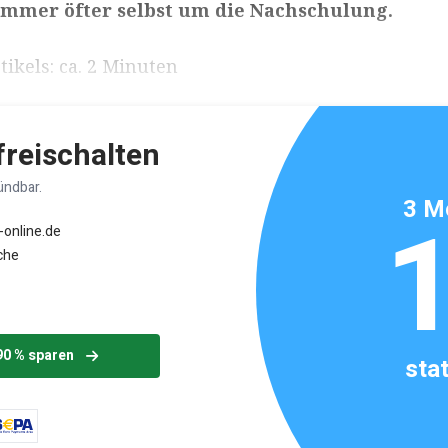
mmer öfter selbst um die Nachschulung.
ikels: ca. 2 Minuten
 freischalten
ündbar.
3 M
-online.de
che
90 % sparen
sta