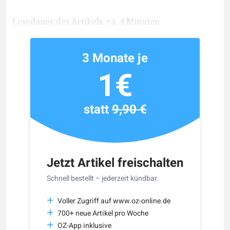
Lesedauer des Artikels: ca. 4 Minuten
3 Monate je
1€
statt
9,90 €
Jetzt Artikel freischalten
Schnell bestellt – jederzeit kündbar.
Voller Zugriff auf www.oz-online.de
700+ neue Artikel pro Woche
OZ-App inklusive