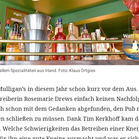
 allem Spezialitäten aus Irland. Foto: Klaus Ortgies
Mulligan’s in diesem Jahr schon kurz vor dem Aus.
treiberin Rosemarie Drews einfach keinen Nachfol
sich schon mit dem Gedanken abgefunden, den Pub 
ren schließen zu müssen. Dank Tim Kerkhoff kam 
s. Welche Schwierigkeiten das Betreiben einer Kne
 für ihn eine gute Kneipe ausmacht und was er sich