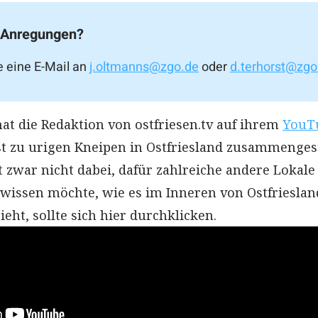
 Anregungen?
e eine E-Mail an
j.oltmanns@zgo.de
oder
d.terhorst@zgo
at die Redaktion von ostfriesen.tv auf ihrem
YouT
st zu urigen Kneipen in Ostfriesland zusammengest
t zwar nicht dabei, dafür zahlreiche andere Lokale
 wissen möchte, wie es im Inneren von Ostfrieslan
eht, sollte sich hier durchklicken.