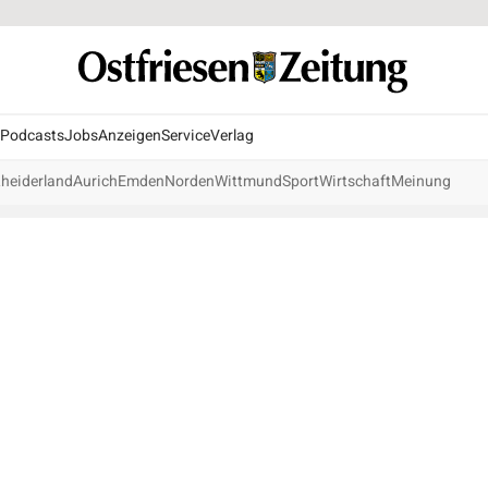
Podcasts
Jobs
Anzeigen
Service
Verlag
heiderland
Aurich
Emden
Norden
Wittmund
Sport
Wirtschaft
Meinung