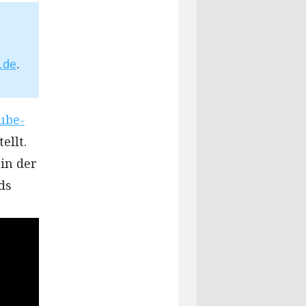
.de
.
ube-
ellt.
 in der
ds