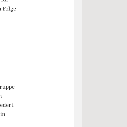
n Folge
gruppe
n
edert.
ein