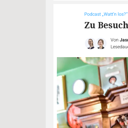
Podcast „Watt’n los?“
Zu Besuch
Von
Jas
Lesedaue