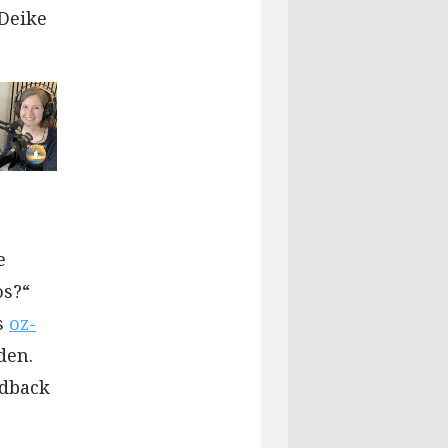
 Deike
e
os?“
s
oz-
den.
edback