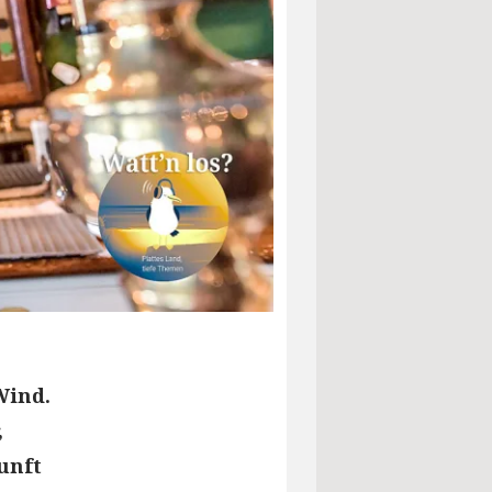
Wind.
,
unft