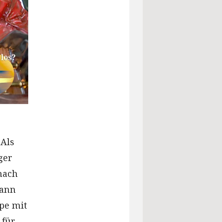
 Als
ger
nach
dann
ipe mit
 für