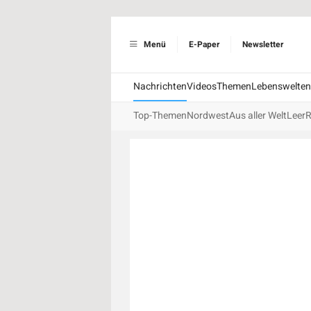
Menü
E-Paper
Newsletter
Nachrichten
Videos
Themen
Lebenswelten
Top-Themen
Nordwest
Aus aller Welt
Leer
R