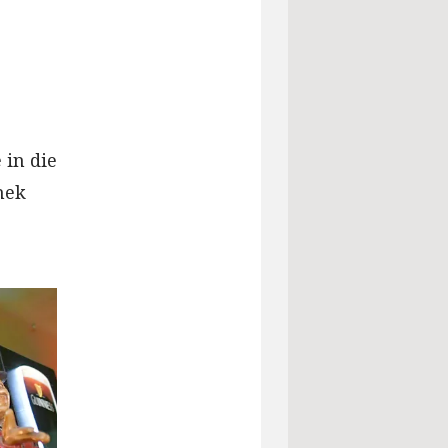
 in die
hek