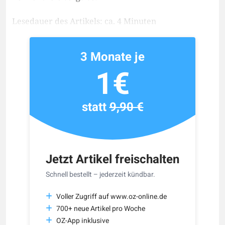
Lesedauer des Artikels: ca. 4 Minuten
3 Monate je
1€
statt
9,90 €
Jetzt Artikel freischalten
Schnell bestellt – jederzeit kündbar.
Voller Zugriff auf www.oz-online.de
700+ neue Artikel pro Woche
OZ-App inklusive