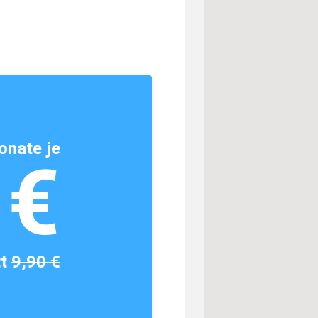
onate je
1€
tt
9,90 €