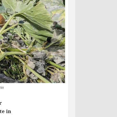
hiv
r
te in