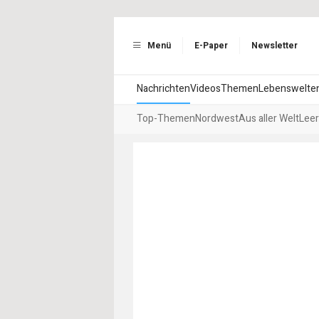
Menü
E-Paper
Newsletter
Nachrichten
Videos
Themen
Lebenswelte
Top-Themen
Nordwest
Aus aller Welt
Leer