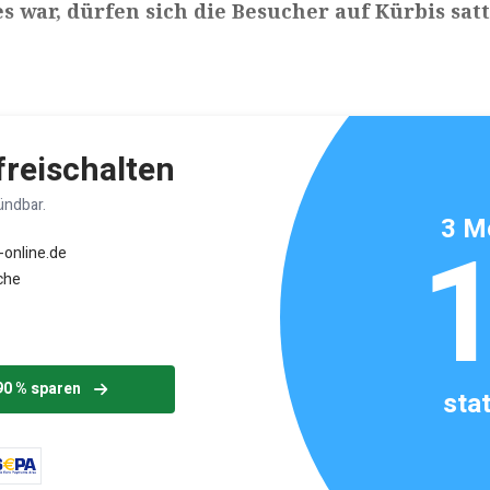
s war, dürfen sich die Besucher auf Kürbis satt
ikels: ca. 3 Minuten
 freischalten
ündbar.
3 M
-online.de
che
90 % sparen
sta