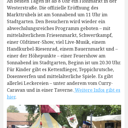
An beiden Tagen ist ab 8 Uhr ein Flohmarkt in der
Westerstraße. Die offizielle Eröffnung des
Markttrubels ist am Sonnabend um 11 Uhr im
Stadtgarten. Den Besuchern wird wieder ein
abwechslungsreiches Programm geboten – mit
mittelalterlichem Friesenmarkt, Schwertkampf,
einer OIdtimer-Show, viel Live-Musik, einem
Handkurbel-Riesenrad, einem Bauernmarkt und –
einer der Höhepunkte – einer Feuershow am
Sonnabend im Stadtgarten, Beginn ist um 20.30 Uhr.
Für Kinder gibt es Kettenflieger, Teppichrutsche,
Dosenwerfen und mittelalterliche Spiele. Es gibt
allerlei Leckereien – unter anderem vom Curry-
Caravan und in einer Taverne.
Weitere Infos gibt es
hier
.