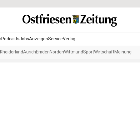
n
Podcasts
Jobs
Anzeigen
Service
Verlag
Rheiderland
Aurich
Emden
Norden
Wittmund
Sport
Wirtschaft
Meinung