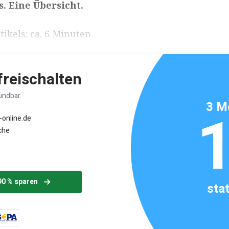
s. Eine Übersicht.
ikels: ca. 6 Minuten
 freischalten
ündbar.
3 M
-online.de
che
90 % sparen
sta