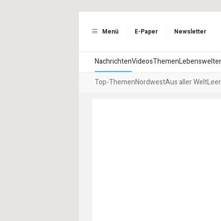
Menü
E-Paper
Newsletter
Nachrichten
Videos
Themen
Lebenswelte
Top-Themen
Nordwest
Aus aller Welt
Leer