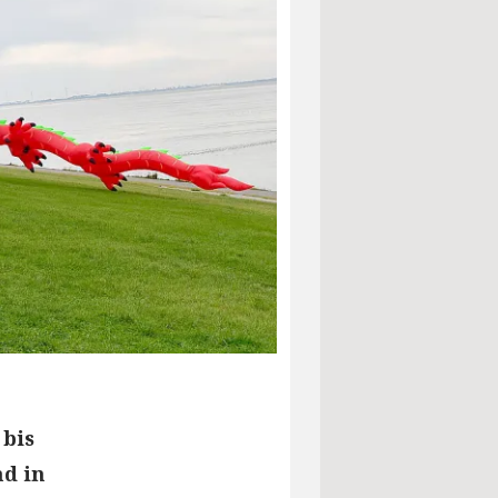
 bis
nd in