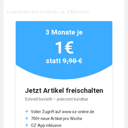
Lesedauer des Artikels: ca. 4 Minuten
3 Monate je
1€
statt
9,90 €
Jetzt Artikel freischalten
Schnell bestellt – jederzeit kündbar.
Voller Zugriff auf www.oz-online.de
700+ neue Artikel pro Woche
OZ-App inklusive