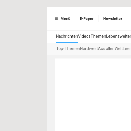
Menü
E-Paper
Newsletter
Nachrichten
Videos
Themen
Lebenswelte
Top-Themen
Nordwest
Aus aller Welt
Leer