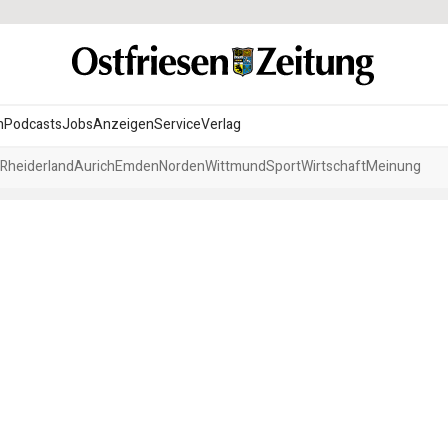
n
Podcasts
Jobs
Anzeigen
Service
Verlag
Rheiderland
Aurich
Emden
Norden
Wittmund
Sport
Wirtschaft
Meinung