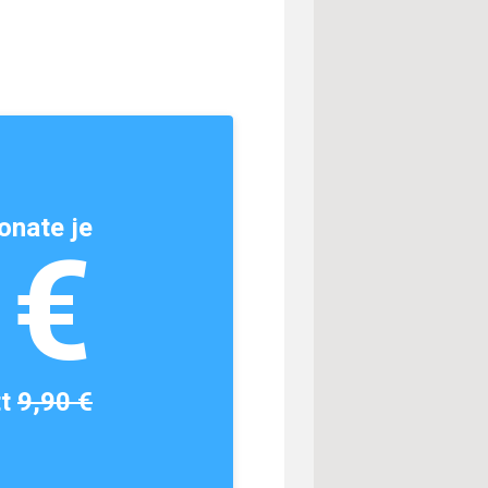
onate je
1€
tt
9,90 €