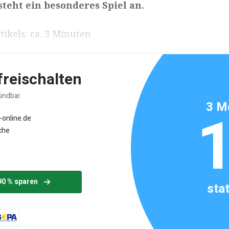
teht ein besonderes Spiel an.
ikels: ca. 3 Minuten
 freischalten
ündbar.
3 M
-online.de
che
90 % sparen
sta