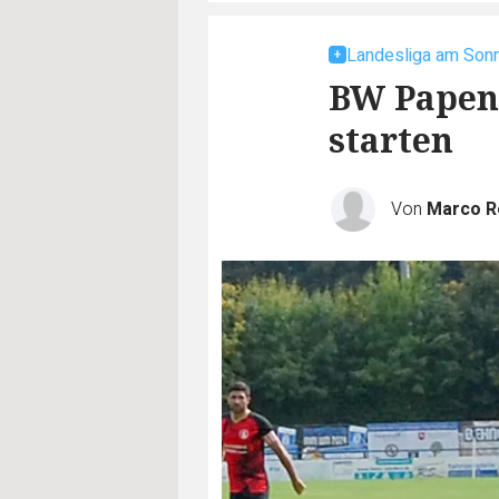
Landesliga am Son
BW Papenb
starten
Von
Marco 