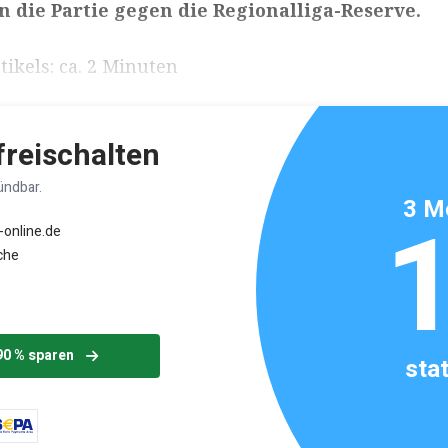
n die Partie gegen die Regionalliga-Reserve.
ikels: ca. 2 Minuten
 freischalten
ündbar.
3 M
-online.de
che
90 % sparen
sta