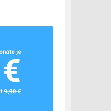
onate je
1€
tt
9,90 €