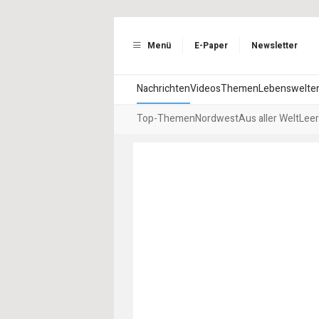
Menü
E-Paper
Newsletter
Nachrichten
Videos
Themen
Lebenswelte
Top-Themen
Nordwest
Aus aller Welt
Leer