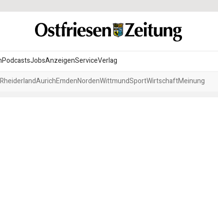
n
Podcasts
Jobs
Anzeigen
Service
Verlag
Rheiderland
Aurich
Emden
Norden
Wittmund
Sport
Wirtschaft
Meinung