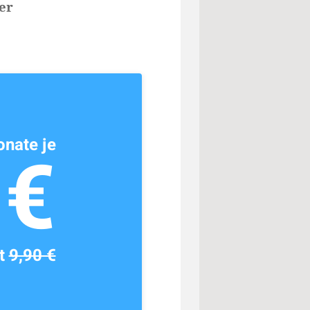
er
nate je
1€
tt
9,90 €