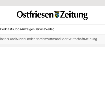
Podcasts
Jobs
Anzeigen
Service
Verlag
heiderland
Aurich
Emden
Norden
Wittmund
Sport
Wirtschaft
Meinung