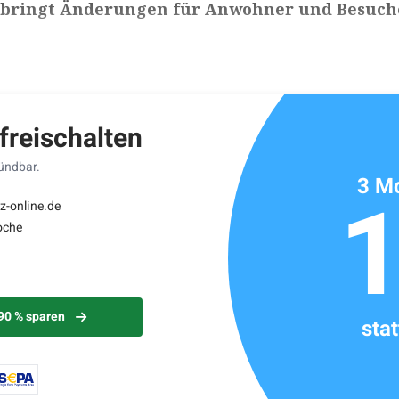
bringt Änderungen für Anwohner und Besuch
ikels: ca. 3 Minuten
 freischalten
kündbar.
3 Mo
z-online.de
oche
 90 % sparen
sta