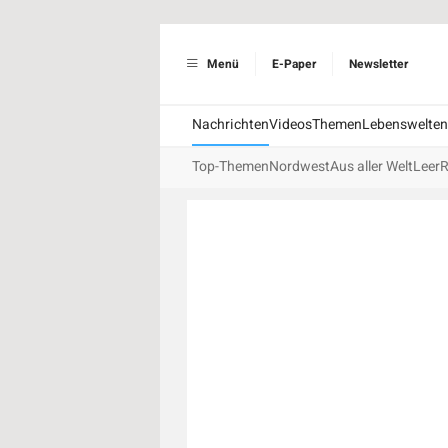
Menü
E-Paper
Newsletter
Nachrichten
Videos
Themen
Lebenswelten
Top-Themen
Nordwest
Aus aller Welt
Leer
R