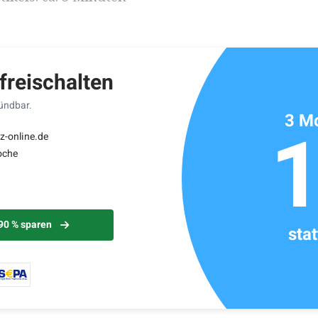
 freischalten
kündbar.
3 Mo
z-online.de
oche
 90 % sparen
sta