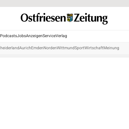
Podcasts
Jobs
Anzeigen
Service
Verlag
heiderland
Aurich
Emden
Norden
Wittmund
Sport
Wirtschaft
Meinung