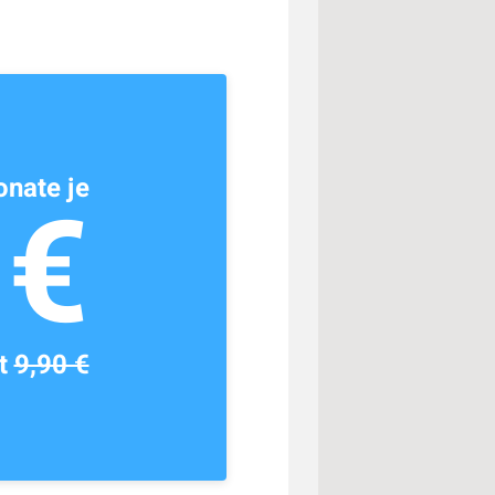
nate je
1€
tt
9,90 €