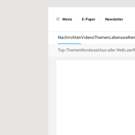
Menü
E-Paper
Newsletter
Nachrichten
Videos
Themen
Lebenswelten
Top-Themen
Nordwest
Aus aller Welt
Leer
R