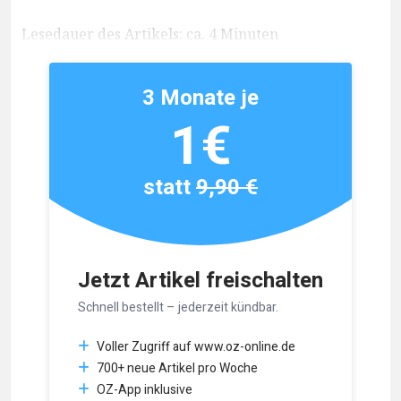
Lesedauer des Artikels: ca. 4 Minuten
3 Monate je
1€
statt
9,90 €
Jetzt Artikel freischalten
Schnell bestellt – jederzeit kündbar.
Voller Zugriff auf www.oz-online.de
700+ neue Artikel pro Woche
OZ-App inklusive