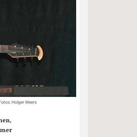
 Fotos: Holger Weers
men,
hmer