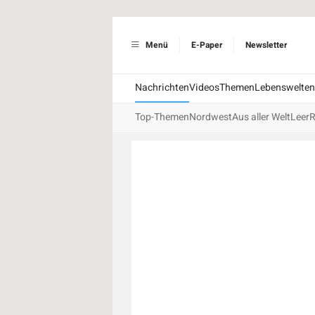
Menü
E-Paper
Newsletter
Nachrichten
Videos
Themen
Lebenswelten
Top-Themen
Nordwest
Aus aller Welt
Leer
R