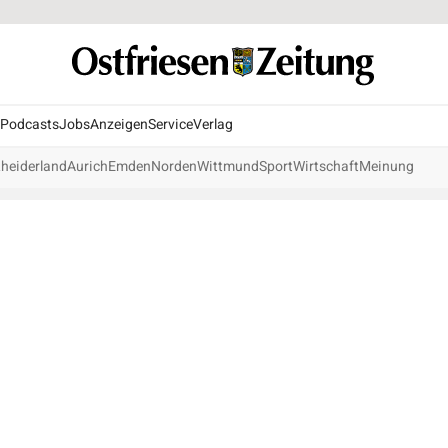
Podcasts
Jobs
Anzeigen
Service
Verlag
heiderland
Aurich
Emden
Norden
Wittmund
Sport
Wirtschaft
Meinung