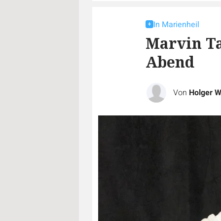
In Marienheil
Marvin Ta
Abend
Von
Holger 