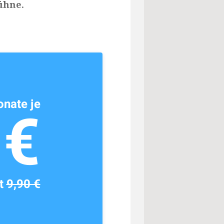
ühne.
nate je
1€
tt
9,90 €