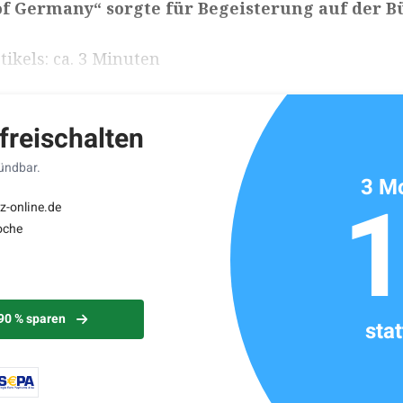
of Germany“ sorgte für Begeisterung auf der B
ikels: ca. 3 Minuten
 freischalten
kündbar.
3 Mo
z-online.de
oche
 90 % sparen
sta