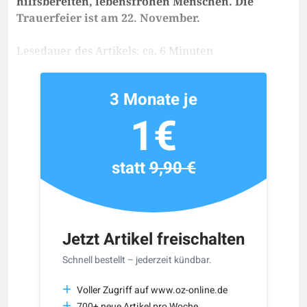
hilfsbereiten, lebensfrohen Menschen. Die
Trauerfeier ist am 22. November.
Lesedauer des Artikels: ca. 6 Minuten
3 Monate je
1€
statt
9,90 €
Jetzt Artikel freischalten
Schnell bestellt – jederzeit kündbar.
Voller Zugriff auf www.oz-online.de
700+ neue Artikel pro Woche