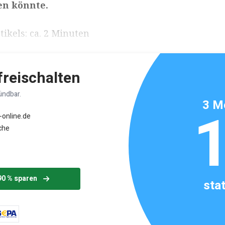
n könnte.
ikels: ca. 2 Minuten
 freischalten
ündbar.
3 M
-online.de
che
90 % sparen
sta