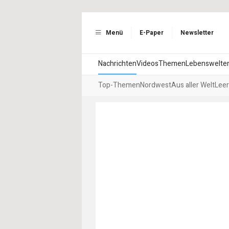
Menü
E-Paper
Newsletter
Nachrichten
Videos
Themen
Lebenswelte
Top-Themen
Nordwest
Aus aller Welt
Leer