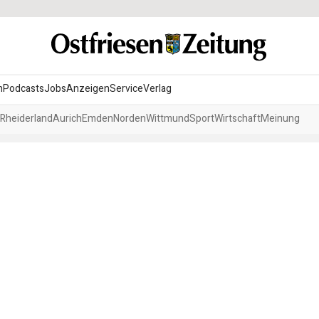
n
Podcasts
Jobs
Anzeigen
Service
Verlag
Rheiderland
Aurich
Emden
Norden
Wittmund
Sport
Wirtschaft
Meinung