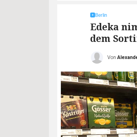
Berlin
Edeka ni
dem Sorti
Von
Alexand