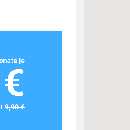
onate je
1€
tt
9,90 €