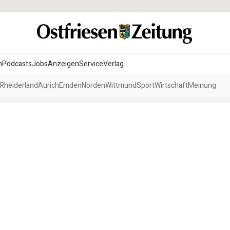
n
Podcasts
Jobs
Anzeigen
Service
Verlag
Rheiderland
Aurich
Emden
Norden
Wittmund
Sport
Wirtschaft
Meinung