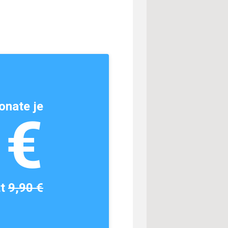
onate je
1€
tt
9,90 €