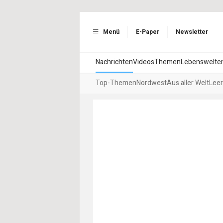
Menü
E-Paper
Newsletter
Nachrichten
Videos
Themen
Lebenswelte
Top-Themen
Nordwest
Aus aller Welt
Leer