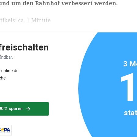
rund um den Bahnhof verbessert werden.
ikels: ca. 1 Minute
 freischalten
ündbar.
3 M
-online.de
che
90 % sparen
sta