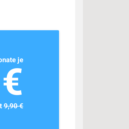
nate je
1€
tt
9,90 €