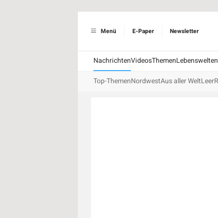
Menü
E-Paper
Newsletter
Nachrichten
Videos
Themen
Lebenswelten
Top-Themen
Nordwest
Aus aller Welt
Leer
R