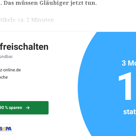
. Das müssen Gläubiger jetzt tun.
ikels: ca. 2 Minuten
 freischalten
kündbar.
3 Mo
z-online.de
oche
 90 % sparen
sta