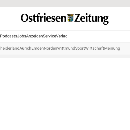
Podcasts
Jobs
Anzeigen
Service
Verlag
heiderland
Aurich
Emden
Norden
Wittmund
Sport
Wirtschaft
Meinung