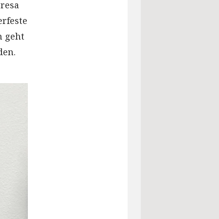
eresa
rfeste
m geht
den.