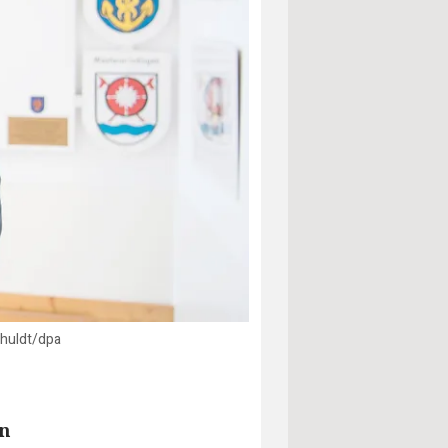
chuldt/dpa
un