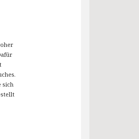
woher
Dafür
t
uches.
 sich
stellt