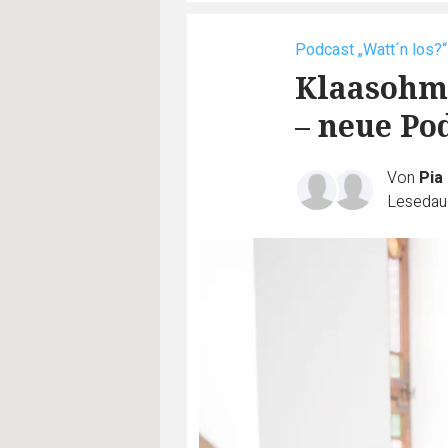
Podcast „Watt´n los?“
Klaasohm 
– neue Po
Von
Pia
Lesedaue