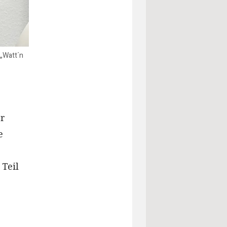
 „Watt´n
er
e
 Teil