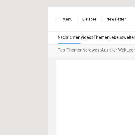
Menü
E-Paper
Newsletter
Nachrichten
Videos
Themen
Lebenswelte
Top-Themen
Nordwest
Aus aller Welt
Leer