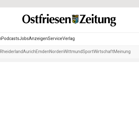
n
Podcasts
Jobs
Anzeigen
Service
Verlag
Rheiderland
Aurich
Emden
Norden
Wittmund
Sport
Wirtschaft
Meinung