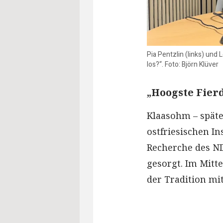
Pia Pentzlin (links) und
los?“. Foto: Björn Klüver
„Hoogste Fierd
Klaasohm – späte
ostfriesischen I
Recherche des ND
gesorgt. Im Mitte
der Tradition m