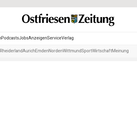
n
Podcasts
Jobs
Anzeigen
Service
Verlag
Rheiderland
Aurich
Emden
Norden
Wittmund
Sport
Wirtschaft
Meinung