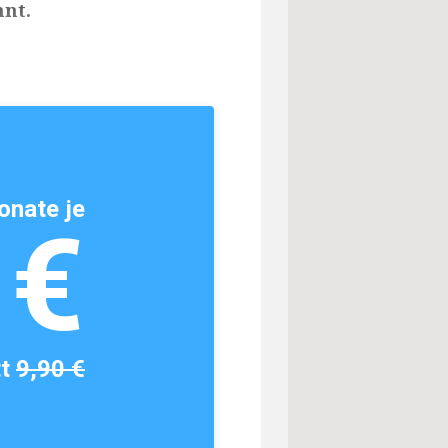
hnt.
onate je
1€
tt
9,90 €