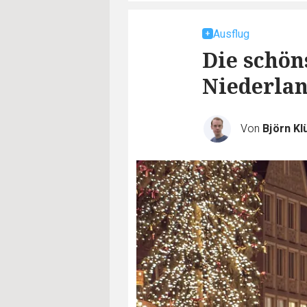
Ausflug
Die schön
Niederla
Von
Björn Kl