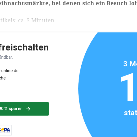
eihnachtsmärkte, bei denen sich ein Besuch lo
ikels: ca. 3 Minuten
 freischalten
ündbar.
3 M
-online.de
che
90 % sparen
sta