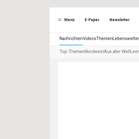
Menü
E-Paper
Newsletter
Nachrichten
Videos
Themen
Lebenswelte
Top-Themen
Nordwest
Aus aller Welt
Leer