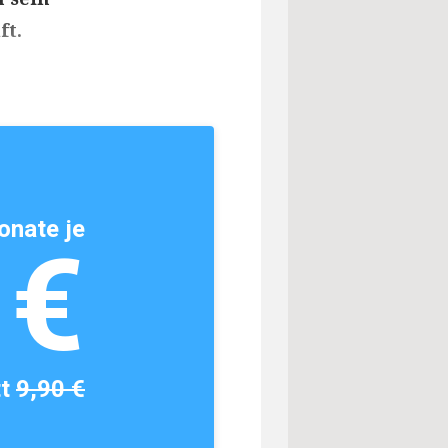
ft.
onate je
1€
tt
9,90 €