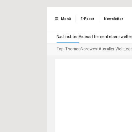
Menü
E-Paper
Newsletter
Nachrichten
Videos
Themen
Lebenswelte
Top-Themen
Nordwest
Aus aller Welt
Leer