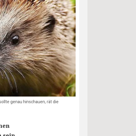
llte genau hinschauen, rät die
enen
n sein