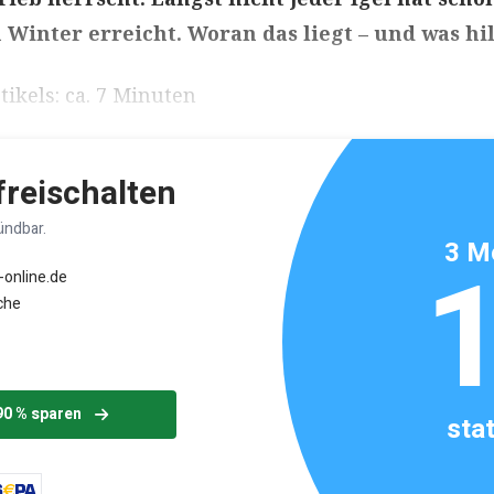
 Winter erreicht. Woran das liegt – und was hil
ikels: ca. 7 Minuten
 freischalten
ündbar.
3 M
-online.de
che
90 % sparen
sta