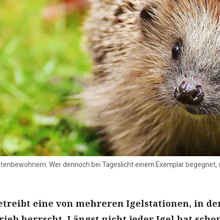
artenbewohnern. Wer dennoch bei Tageslicht einem Exemplar begegnet, so
treibt eine von mehreren Igelstationen, in d
ieb herrscht. Längst nicht jeder Igel hat scho