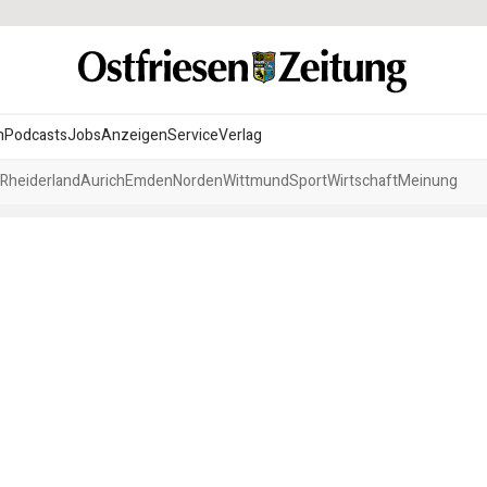
n
Podcasts
Jobs
Anzeigen
Service
Verlag
Rheiderland
Aurich
Emden
Norden
Wittmund
Sport
Wirtschaft
Meinung