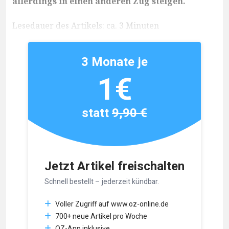
allerdings in einen anderen Zug steigen.
Lesedauer des Artikels: ca. 3 Minuten
3 Monate je
1€
statt
9,90 €
Jetzt Artikel freischalten
Schnell bestellt – jederzeit kündbar.
Voller Zugriff auf www.oz-online.de
700+ neue Artikel pro Woche
OZ-App inklusive