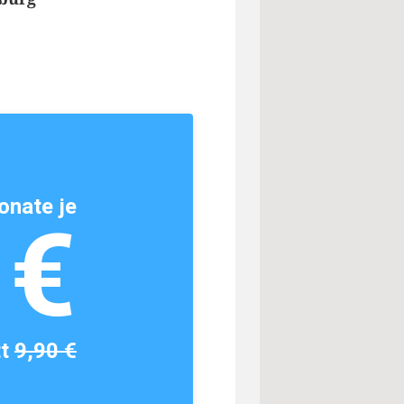
onate je
1€
tt
9,90 €