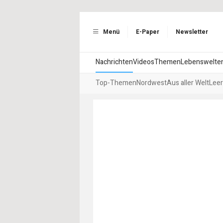
Menü
E-Paper
Newsletter
Nachrichten
Videos
Themen
Lebenswelte
Top-Themen
Nordwest
Aus aller Welt
Leer