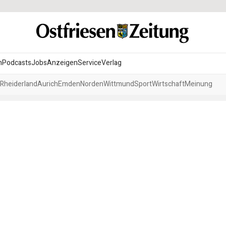
n
Podcasts
Jobs
Anzeigen
Service
Verlag
Rheiderland
Aurich
Emden
Norden
Wittmund
Sport
Wirtschaft
Meinung