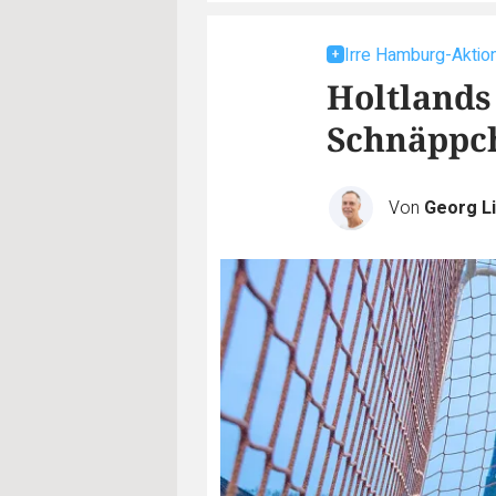
Irre Hamburg-Aktio
Holtlands 
Schnäppc
Von
Georg Li