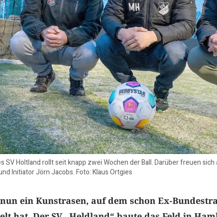
 SV Holtland rollt seit knapp zwei Wochen der Ball. Darüber freuen sic
 und Initiator Jörn Jacobs. Foto: Klaus Ortgies
t nun ein Kunstrasen, auf dem schon Ex-Bundestr
elt hat. Der SV „Heldland“ baute das Feld in Ha