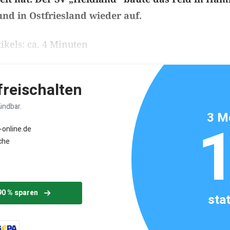
nd in Ostfriesland wieder auf.
ikels: ca. 4 Minuten
 freischalten
ündbar.
3 M
-online.de
che
90 % sparen
sta