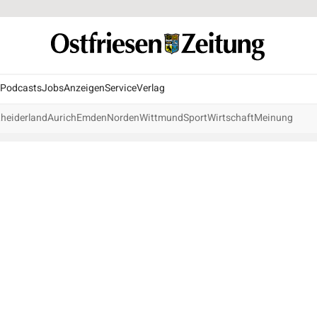
Podcasts
Jobs
Anzeigen
Service
Verlag
heiderland
Aurich
Emden
Norden
Wittmund
Sport
Wirtschaft
Meinung