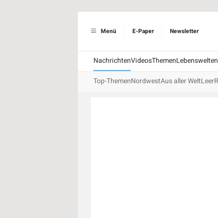
Menü
E-Paper
Newsletter
Nachrichten
Videos
Themen
Lebenswelten
Top-Themen
Nordwest
Aus aller Welt
Leer
R