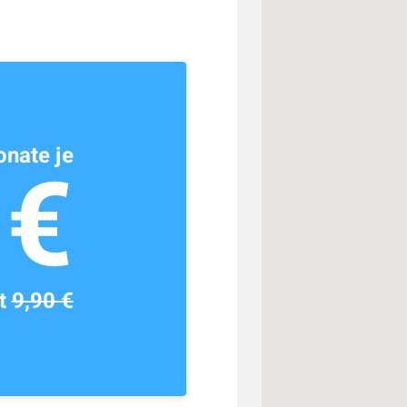
nate je
1€
tt
9,90 €