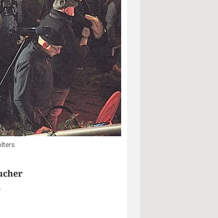
lters
ucher
e