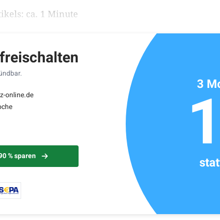
ikels: ca. 1 Minute
 freischalten
kündbar.
3 Mo
z-online.de
oche
 90 % sparen
sta