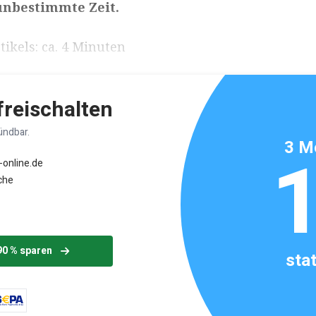
unbestimmte Zeit.
ikels: ca. 4 Minuten
 freischalten
ündbar.
3 M
-online.de
che
90 % sparen
sta