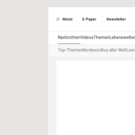
Menü
E-Paper
Newsletter
Nachrichten
Videos
Themen
Lebenswelte
Top-Themen
Nordwest
Aus aller Welt
Leer