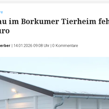
re
au im Borkumer Tierheim fe
uro
Ferber
|
14.01.2026 09:08 Uhr
|
0
Kommentare