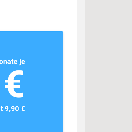
onate je
1€
tt
9,90 €