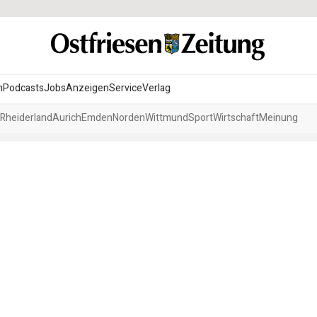
n
Podcasts
Jobs
Anzeigen
Service
Verlag
Rheiderland
Aurich
Emden
Norden
Wittmund
Sport
Wirtschaft
Meinung