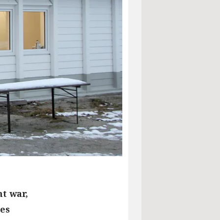
t war,
des