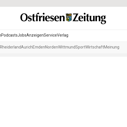
n
Podcasts
Jobs
Anzeigen
Service
Verlag
Rheiderland
Aurich
Emden
Norden
Wittmund
Sport
Wirtschaft
Meinung