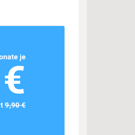
onate je
1€
tt
9,90 €