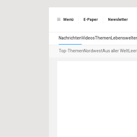
Menü
E-Paper
Newsletter
Nachrichten
Videos
Themen
Lebenswelte
Top-Themen
Nordwest
Aus aller Welt
Leer