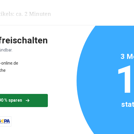
ikels: ca. 2 Minuten
 freischalten
ündbar.
3 M
-online.de
che
90 % sparen
sta