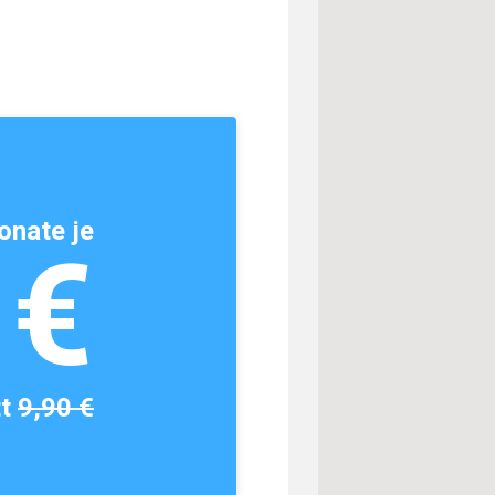
onate je
1€
tt
9,90 €