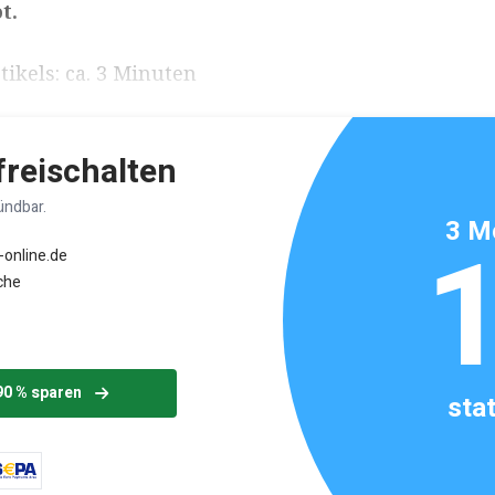
t.
ikels: ca. 3 Minuten
 freischalten
ündbar.
3 M
-online.de
che
90 % sparen
sta