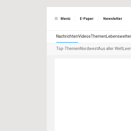
Menü
E-Paper
Newsletter
Nachrichten
Videos
Themen
Lebenswelte
Top-Themen
Nordwest
Aus aller Welt
Leer