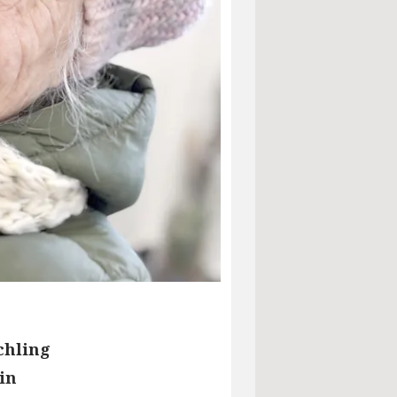
chling
in