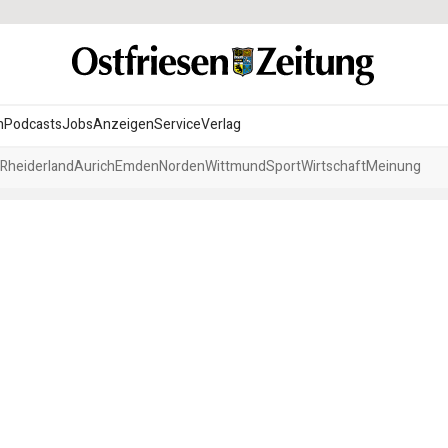
n
Podcasts
Jobs
Anzeigen
Service
Verlag
Rheiderland
Aurich
Emden
Norden
Wittmund
Sport
Wirtschaft
Meinung